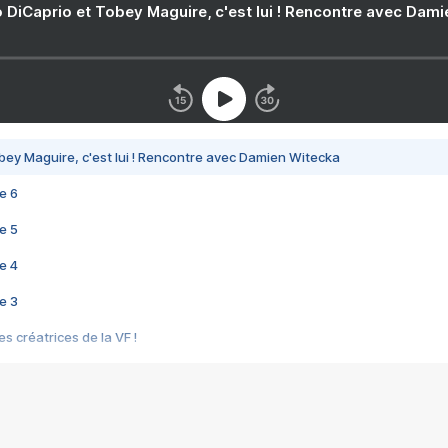
 DiCaprio et Tobey Maguire, c'est lui ! Rencontre avec Dam
bey Maguire, c'est lui ! Rencontre avec Damien Witecka
e 6
e 5
e 4
e 3
s créatrices de la VF !
e 2
e 1
e Mektoub My Love arrive enfin ! Rencontre avec Shaïn Boumedine et Sal