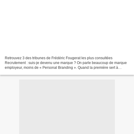
Retrouvez 3 des tribunes de Frédéric Fougerat les plus consultées
Recrutement : suis-je devenu une marque ? On parle beaucoup de marque
employeur, moins de « Personal Branding ». Quand la première sert à
promouvoir l’image des entreprises, la seconde...