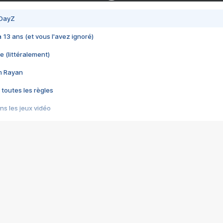
 DayZ
 a 13 ans (et vous l'avez ignoré)
e (littéralement)
im Rayan
 toutes les règles
s les jeux vidéo
us choquant de Rockstar ? - Le scandale BULLY
e plus moche de Steam
du RÊVE tourne au CAUCHEMAR
pendant 8 heures
it… à tort
umiliés par un jeu vidéo