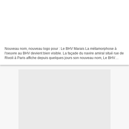
Nouveau nom, nouveau logo pour : Le BHV Marais La métamorphose à
l'oeuvre au BHV devient bien visible. La façade du navire amiral situé rue de
Rivoli à Paris affiche depuis quelques jours son nouveau nom, Le BHV
Marais, avec la typographie créée pour...