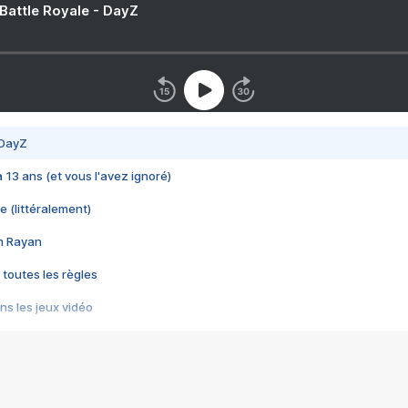
 Battle Royale - DayZ
 DayZ
 a 13 ans (et vous l'avez ignoré)
e (littéralement)
im Rayan
 toutes les règles
s les jeux vidéo
us choquant de Rockstar ? - Le scandale BULLY
e plus moche de Steam
du RÊVE tourne au CAUCHEMAR