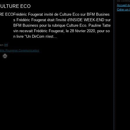
de commun
Accueil d
CULTURE ECO
Créer un 
Frédéric Fougerat invité de Culture Eco sur BFM Busines
s Frédéric Fougerat était l'invité d'INSIDE WEEK-END sur
BFM Business pour la rubrique Culture Eco. Pauline Tatte
vin recevait Frédéric Fougerat, le 28 février 2020, pour so
n livre "Un DirCom n'est...
en [
#
]
éric Fougerat Communication