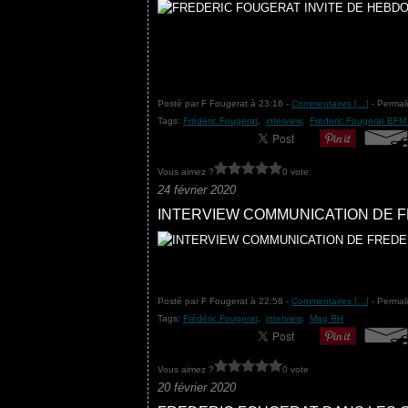
Posté par F Fougerat à 23:16 -
Commentaires [
…
]
- Permali
Tags:
Frédéric Fougerat
,
interview
,
Frederic Fougerat BFM
Vous aimez ?
0 vote
24 février 2020
INTERVIEW COMMUNICATION DE 
Posté par F Fougerat à 22:58 -
Commentaires [
…
]
- Permali
Tags:
Frédéric Fougerat
,
interview
,
Mag RH
Vous aimez ?
0 vote
20 février 2020