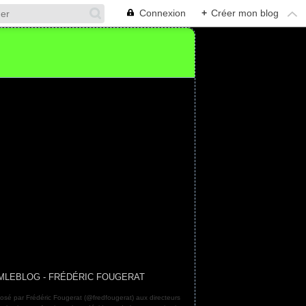
Connexion
+
Créer mon blog
MLEBLOG - FRÉDÉRIC FOUGERAT
osé par Frédéric Fougerat (@fredfougerat) aux directeurs