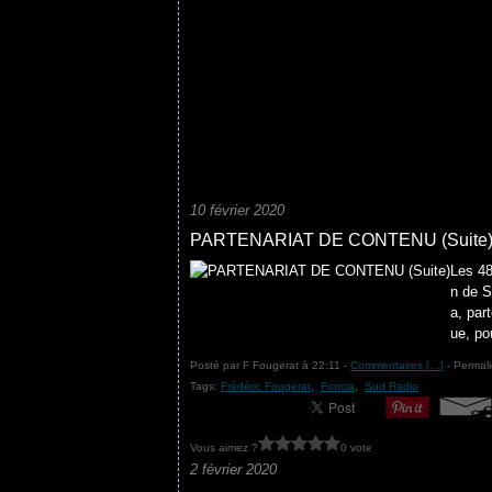
10 février 2020
PARTENARIAT DE CONTENU (Suite
Les 48
n de S
a, par
ue, po
Posté par F Fougerat à 22:11 -
Commentaires [
…
]
- Permali
Tags:
Frédéric Fougerat
,
Foncia
,
Sud Radio
Vous aimez ?
0 vote
2 février 2020