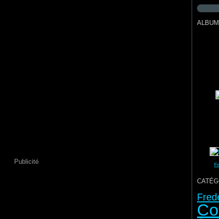
ALBUM
Publicité
Fr
CATÉG
Fred
Co