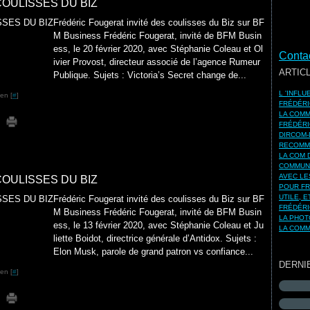
OULISSES DU BIZ
Frédéric Fougerat invité des coulisses du Biz sur BF
M Business Frédéric Fougerat, invité de BFM Busin
ess, le 20 février 2020, avec Stéphanie Coleau et Ol
Contac
ivier Provost, directeur associé de l’agence Rumeur
ARTIC
Publique. Sujets : Victoria’s Secret change de...
L 'INFL
en [
#
]
FRÉDÉRI
LA COMM
FRÉDÉRI
DIRCOM-
RECOMMA
LA COM 
COMMUNI
AVEC LE
OULISSES DU BIZ
POUR FR
UTILE, 
Frédéric Fougerat invité des coulisses du Biz sur BF
FRÉDÉRI
M Business Frédéric Fougerat, invité de BFM Busin
LA PHOT
ess, le 13 février 2020, avec Stéphanie Coleau et Ju
LA COMM
liette Boidot, directrice générale d’Antidox. Sujets :
Elon Musk, parole de grand patron vs confiance...
DERNI
en [
#
]