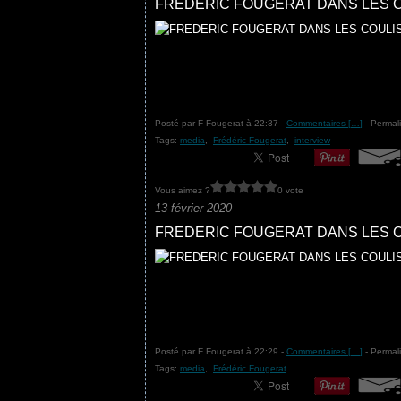
FREDERIC FOUGERAT DANS LES C
Posté par F Fougerat à 22:37 -
Commentaires [
…
]
- Permali
Tags:
media
,
Frédéric Fougerat
,
interview
Vous aimez ?
0 vote
13 février 2020
FREDERIC FOUGERAT DANS LES C
Posté par F Fougerat à 22:29 -
Commentaires [
…
]
- Permali
Tags:
media
,
Frédéric Fougerat