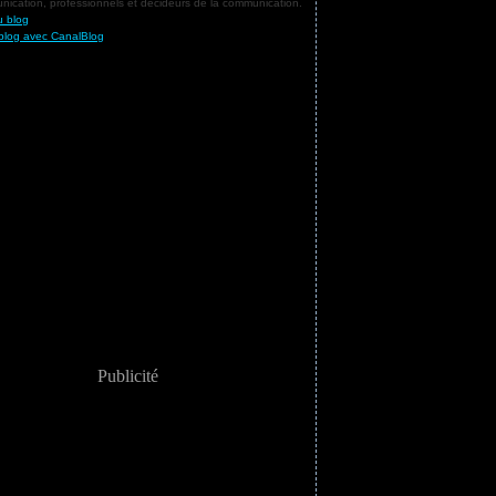
ication, professionnels et décideurs de la communication.
u blog
blog avec CanalBlog
Publicité