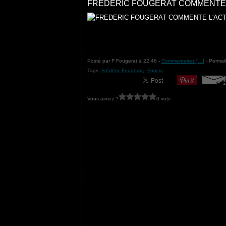
FREDERIC FOUGERAT COMMENTE L'A
Posté par F Fougerat à 22:46 -
Commentaires [
…
]
- Permali
Tags:
Frédéric Fougerat
,
Foncia
Vous aimez ?
0 vote