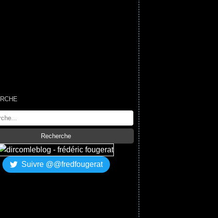
RCHE
Suivre @@fredfougerat