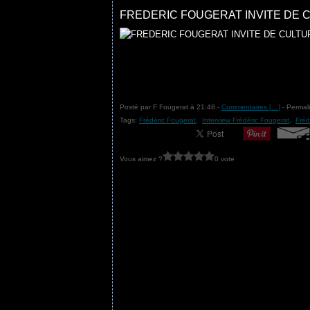
FREDERIC FOUGERAT INVITE DE 
Posté par F Fougerat à 21:48 -
Commentaires [
…
]
- Permali
Tags:
Frédéric Fougerat
,
Interview Frédéric Fougerat
,
Fréd
Vous aimez ?
0 vote