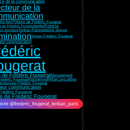
rice de la communication
ecteur de la
munication
Tribune de Frédéric Fougerat
the Weil
Foncia
w de Frédéric Fougerat
twitter
x sociaux
Tenkan Paris
relations presse
mination
Image Frédéric Fougerat
ne communication
rédéric
ougerat
 de Frédéric Fougerat
Management
RH
DirComLeBlog
rederic Fougerat
RSE
Internet
Interview Frédéric Fougerat
k
teur communication
Frédéric Fougerat
e de Frédéric Fougerat
ivre @frederic_fougerat_tenkan_paris