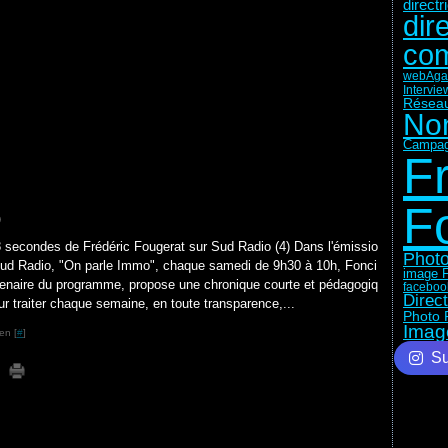
direct
dir
com
web
Aga
Intervie
Réseau
No
Campag
F
F
)
 secondes de Frédéric Fougerat sur Sud Radio (4) Dans l'émissio
Photo
ud Radio, "On parle Immo", chaque samedi de 9h30 à 10h, Fonci
image F
tenaire du programme, propose une chronique courte et pédagogiq
faceboo
Direc
ur traiter chaque semaine, en toute transparence,...
Photo 
Imag
en [
#
]
Su