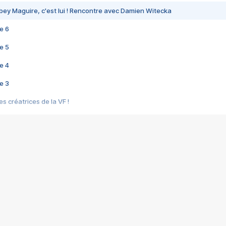
bey Maguire, c'est lui ! Rencontre avec Damien Witecka
e 6
e 5
e 4
e 3
s créatrices de la VF !
e 2
e 1
e Mektoub My Love arrive enfin ! Rencontre avec Shaïn Boumedine et Sal
i : après Toni en famille
elle réalise le bouleversant Dites lui que je l'aime
ais ! Rencontre autour de Vie privée de Rebecca Zlotowski