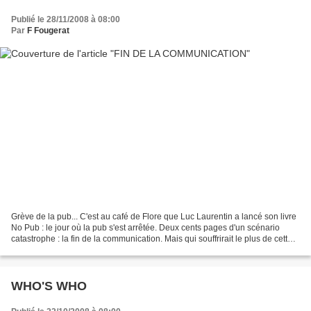
Publié le 28/11/2008 à 08:00
Par
F Fougerat
Grève de la pub... C'est au café de Flore que Luc Laurentin a lancé son livre
No Pub : le jour où la pub s'est arrêtée. Deux cents pages d'un scénario
catastrophe : la fin de la communication. Mais qui souffrirait le plus de cette
catastrophe-là ? Les...
WHO'S WHO