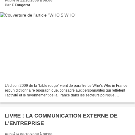
Publié le 22/10/2008 à 08:00
Par
F Fougerat
L'édition 2009 de la "bible rouge" vient de paraître Le Who’s Who in France
est un dictionnaire biographique, consacré aux personnalités qui reflètent
l’activité et le rayonnement de la France dans les secteurs politique,
économique, scientifique, culturel...
LIVRE : LA COMMUNICATION EXTERNE DE
L'ENTREPRISE
Publié le 06/10/2008 à 08:00