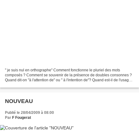
" je suis nul en orthographe" Comment fonctionne le pluriel des mots
composés ? Comment se souvenir de la présence de doubles consonnes ?
Quand dit-on "à l'attention de" ou " à l'intention de"? Quand est-il de l'usage
des majuscules et des accents ? "Je...
NOUVEAU
Publié le 28/04/2009 à 08:00
Par
F Fougerat