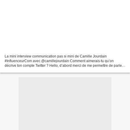
La mini interview communication pas si mini de Camille Jourdain
#InfluenceurCom avec @camillejourdain Comment aimerais-tu qu’on
décrive ton compte Twitter ? Hello, d’abord merci de me permettre de parler
de Twitter, une plateforme que j’adore. S’il fallait...