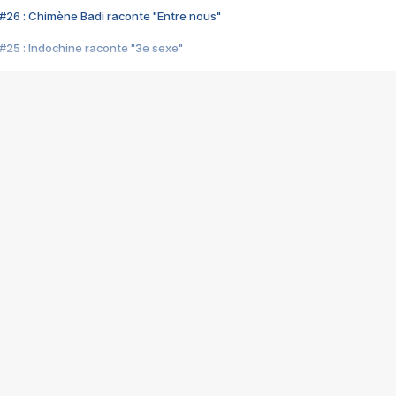
#26 : Chimène Badi raconte "Entre nous"
#25 : Indochine raconte "3e sexe"
#24 : Zaho raconte "C'est chelou"
#23 : Patrick Bruel raconte "Au café des délices"
#22 : Kyo raconte "Le chemin"
#21 : Nolwenn Leroy raconte "Cassé"
#20 : Patrick Hernandez raconte "Born to be alive"
#19 : Lorie raconte "Près de moi"
#18 : Michael Jones raconte "A nos actes manqués" (avec Jean-Jacque
#17 : Khaled raconte "Aïcha"
#16 : Corneille raconte "Parce qu'on vient de loin"
#15 : Indochine raconte "L'aventurier"