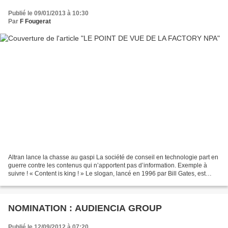
Publié le 09/01/2013 à 10:30
Par
F Fougerat
Altran lance la chasse au gaspi La société de conseil en technologie part en
guerre contre les contenus qui n’apportent pas d’information. Exemple à
suivre ! « Content is king ! » Le slogan, lancé en 1996 par Bill Gates, est
devenu un thème de débat récurrent...
NOMINATION : AUDIENCIA GROUP
Publié le 12/09/2012 à 07:20