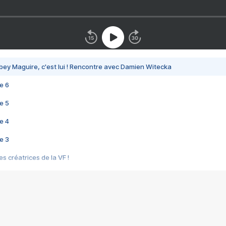
bey Maguire, c'est lui ! Rencontre avec Damien Witecka
e 6
e 5
e 4
e 3
s créatrices de la VF !
e 2
e 1
e Mektoub My Love arrive enfin ! Rencontre avec Shaïn Boumedine et Sal