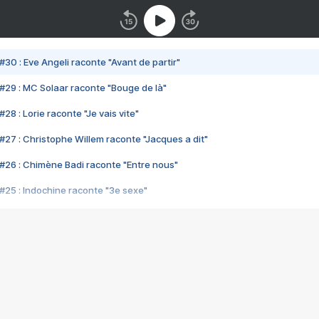
#30 : Eve Angeli raconte "Avant de partir"
#29 : MC Solaar raconte "Bouge de là"
28 : Lorie raconte "Je vais vite"
#27 : Christophe Willem raconte "Jacques a dit"
#26 : Chimène Badi raconte "Entre nous"
#25 : Indochine raconte "3e sexe"
#24 : Zaho raconte "C'est chelou"
#23 : Patrick Bruel raconte "Au café des délices"
#22 : Kyo raconte "Le chemin"
#21 : Nolwenn Leroy raconte "Cassé"
#20 : Patrick Hernandez raconte "Born to be alive"