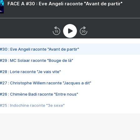
FACE A #30 : Eve Angeli raconte "Avant de partir"
#30 : Eve Angeli raconte "Avant de partir"
#29 : MC Solaar raconte "Bouge de là"
28 : Lorie raconte "Je vais vite"
#27 : Christophe Willem raconte "Jacques a dit"
#26 : Chimène Badi raconte "Entre nous"
#25 : Indochine raconte "3e sexe"
#24 : Zaho raconte "C'est chelou"
#23 : Patrick Bruel raconte "Au café des délices"
#22 : Kyo raconte "Le chemin"