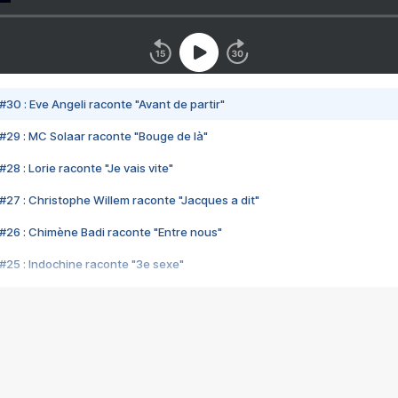
#30 : Eve Angeli raconte "Avant de partir"
#29 : MC Solaar raconte "Bouge de là"
28 : Lorie raconte "Je vais vite"
#27 : Christophe Willem raconte "Jacques a dit"
#26 : Chimène Badi raconte "Entre nous"
#25 : Indochine raconte "3e sexe"
#24 : Zaho raconte "C'est chelou"
#23 : Patrick Bruel raconte "Au café des délices"
#22 : Kyo raconte "Le chemin"
#21 : Nolwenn Leroy raconte "Cassé"