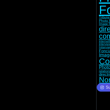
F
Tribune
Photo 
Image F
dir
com
Internet
Intervie
Intervi
Fonci
Imag
Co
Photo
relatio
direct
No
Su