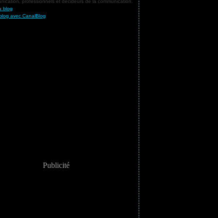
ication, professionnels et décideurs de la communication.
u blog
blog avec CanalBlog
Publicité