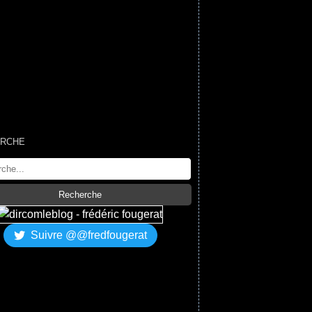
RCHE
Suivre @@fredfougerat