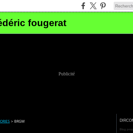
édéric fougerat
Publicité
DIRCO
ORIES
>
BRGM
Blog prop