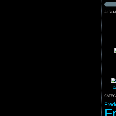
ALBUM
Fr
CATÉG
Fred
F