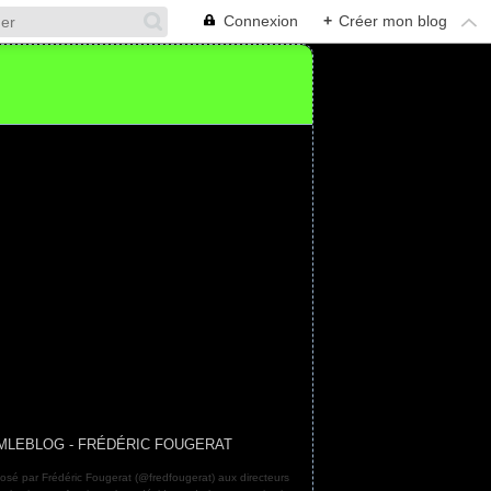
Connexion
+
Créer mon blog
MLEBLOG - FRÉDÉRIC FOUGERAT
osé par Frédéric Fougerat (@fredfougerat) aux directeurs