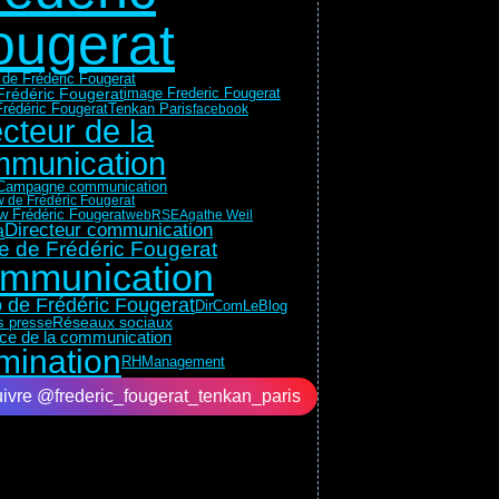
ougerat
 de Frédéric Fougerat
Frédéric Fougerat
image Frederic Fougerat
Tenkan Paris
rédéric Fougerat
facebook
ecteur de la
munication
Campagne communication
w de Frédéric Fougerat
ew Frédéric Fougerat
web
RSE
Agathe Weil
Directeur communication
a
e de Frédéric Fougerat
mmunication
 de Frédéric Fougerat
DirComLeBlog
Réseaux sociaux
ns presse
rice de la communication
mination
RH
Management
ivre @frederic_fougerat_tenkan_paris