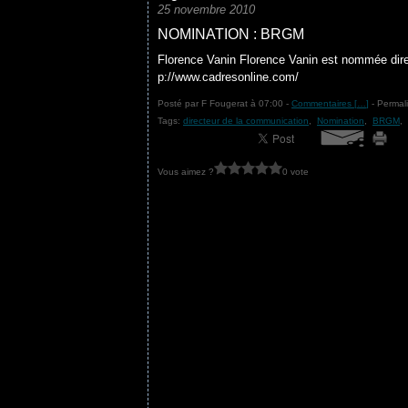
25 novembre 2010
NOMINATION : BRGM
Florence Vanin Florence Vanin est nommée dire
p://www.cadresonline.com/
Posté par F Fougerat à 07:00 -
Commentaires [
…
]
- Permali
Tags:
directeur de la communication
,
Nomination
,
BRGM
,
Vous aimez ?
0 vote