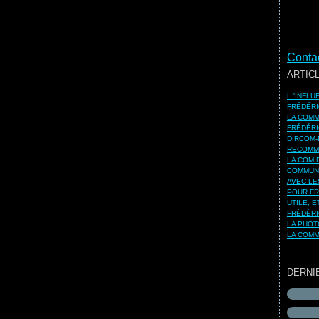
Contac
ARTIC
L 'INFL
FRÉDÉRI
LA COMM
FRÉDÉRI
DIRCOM-
RECOMMA
LA COM 
COMMUNI
AVEC LE
POUR FR
UTILE, 
FRÉDÉRI
LA PHOT
LA COMM
DERNI