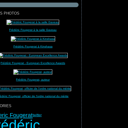
S PHOTOS
Frédéric Fougerat à la salle Gaveau
Frédéric Fougerat à Kinshasa
Frédéric Fougerat - European Excellence Awards
Frédéric Fougerat, auteur
édéric Fougerat, officier de l'ordre national du mérite
ORIES
eric Fougerat
twitter
rédéric