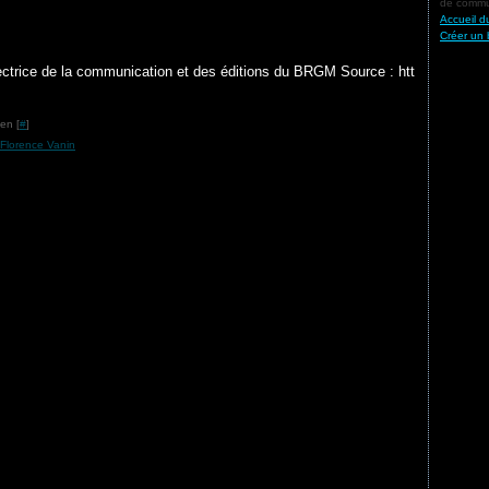
de commun
Accueil d
Créer un 
ctrice de la communication et des éditions du BRGM Source : htt
en [
#
]
Florence Vanin