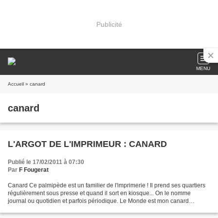
Publicité
MENU
Accueil
» canard
canard
L'ARGOT DE L'IMPRIMEUR : CANARD
Publié le 17/02/2011 à 07:30
Par
F Fougerat
Canard Ce palmipède est un familier de l'imprimerie ! Il prend ses quartiers
régulièrement sous presse et quand il sort en kiosque... On le nomme
journal ou quotidien et parfois périodique. Le Monde est mon canard
journalier et le vôtre, sous quelle latitude...