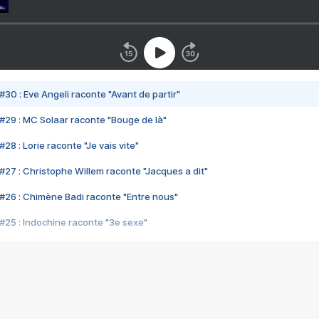
#30 : Eve Angeli raconte "Avant de partir"
#29 : MC Solaar raconte "Bouge de là"
28 : Lorie raconte "Je vais vite"
#27 : Christophe Willem raconte "Jacques a dit"
#26 : Chimène Badi raconte "Entre nous"
#25 : Indochine raconte "3e sexe"
#24 : Zaho raconte "C'est chelou"
#23 : Patrick Bruel raconte "Au café des délices"
#22 : Kyo raconte "Le chemin"