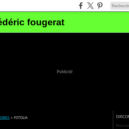
édéric fougerat
Publicité
DIRCO
ORIES
>
FOTOLIA
Blog prop