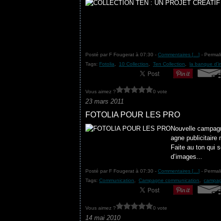
Posté par F Fougerat à 07:30 -
Commentaires [
…
]
- Permali
Tags:
Fotolia
,
10 Collection
,
Ten Collection
,
la banque d’
Vous aimez ?
0 vote
23 mars 2011
FOTOLIA POUR LES PRO
Nouvelle campagn
agne publicitair
Faite au ton qui s
d’images...
Posté par F Fougerat à 07:30 -
Commentaires [
…
]
- Permali
Tags:
Communication
,
Campagne communication
,
campa
Vous aimez ?
0 vote
14 mai 2010