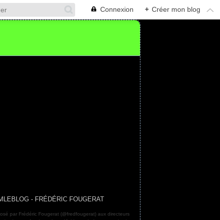
Connexion
+
Créer mon blog
MLEBLOG - FRÉDÉRIC FOUGERAT
osé par Frédéric Fougerat (@fredfougerat) aux directeurs