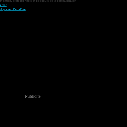
ication, professionnels et décideurs de la communication.
u blog
blog avec CanalBlog
Publicité