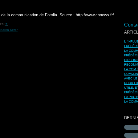
de la communication de Fotolia. Source : http://www.cbnews.fr/
en [
#
]
Contac
,
Karen Seror
ARTIC
L 'INFL
FRÉDÉRI
LA COMM
FRÉDÉRI
DIRCOM-
RECOMMA
LA COM 
COMMUNI
AVEC LE
POUR FR
UTILE, 
FRÉDÉRI
LA PHOT
LA COMM
DERNI