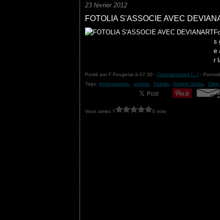
23 février 2012
FOTOLIA S'ASSOCIE AVEC DEVIAN
Fo
s 
e 
r 
Posté par F Fougerat à 07:30 -
Commentaires [
…
]
- Permali
Tags:
photographie
,
photos
,
Fotolia
,
Angelo Sotira
,
Oleg 
Vous aimez ?
0 vote