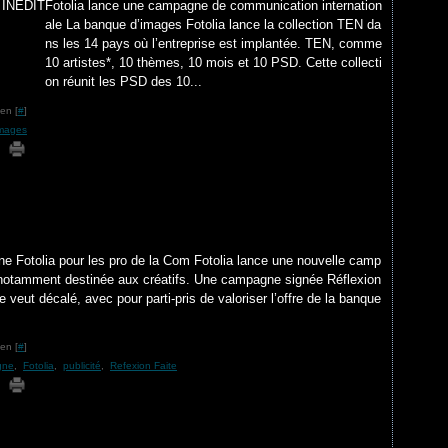
Fotolia lance une campagne de communication internation
ale La banque d’images Fotolia lance la collection TEN da
ns les 14 pays où l’entreprise est implantée. TEN, comme
10 artistes*, 10 thèmes, 10 mois et 10 PSD. Cette collecti
on réunit les PSD des 10...
en [
#
]
images
e Fotolia pour les pro de la Com Fotolia lance une nouvelle camp
e notamment destinée aux créatifs. Une campagne signée Réflexion
e veut décalé, avec pour parti-pris de valoriser l’offre de la banque
en [
#
]
gne
,
Fotolia
,
publicité
,
Refexion Faite