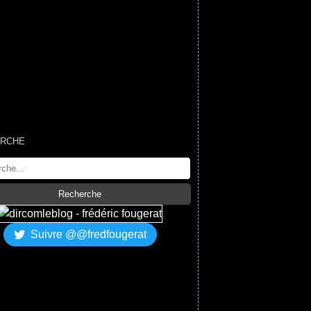
RCHE
Suivre @@fredfougerat