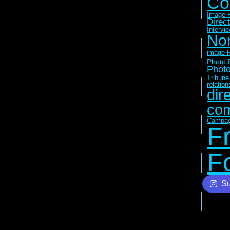
Co
Image F
Direc
Intervi
No
image F
Photo 
Photo
Tribune
relatio
dir
com
Campag
F
F
Su