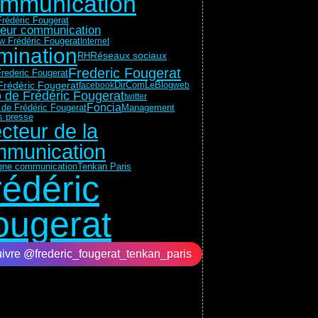
mmunication
rédéric Fougerat
teur communication
ew Frédéric Fougerat
Internet
mination
Réseaux sociaux
RH
Frederic Fougerat
rederic Fougerat
Frédéric Fougerat
DirComLeBlog
facebook
web
 de Frédéric Fougerat
twitter
Foncia
 de Frédéric Fougerat
Management
ns presse
ecteur de la
munication
Tenkan Paris
ne communication
rédéric
ougerat
ivre @frederic_fougerat_tenkan_paris