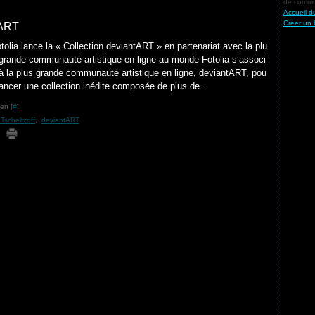
de commun
Accueil d
Créer un 
ART
tolia lance la « Collection deviantART » en partenariat avec la plu
grande communauté artistique en ligne au monde Fotolia s’associ
à la plus grande communauté artistique en ligne, deviantART, pou
lancer une collection inédite composée de plus de...
en [
#
]
Tscheltzoff
,
deviantART