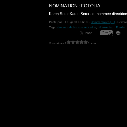
NOMINATION : FOTOLIA
Karen Seror Karen Seror est nommée directrice 
Posté par F Fougerat à 06:30 -
Commentaires [
…
]
- Permali
Tags:
directeur de la communication
,
Nomination
,
Fotolia
Vous aimez ?
0 vote