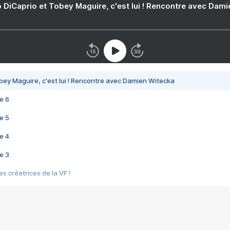
 DiCaprio et Tobey Maguire, c'est lui ! Rencontre avec Dam
bey Maguire, c'est lui ! Rencontre avec Damien Witecka
e 6
e 5
e 4
e 3
s créatrices de la VF !
e 2
e 1
e Mektoub My Love arrive enfin ! Rencontre avec Shaïn Boumedine et Sal