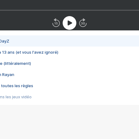
 DayZ
 a 13 ans (et vous l'avez ignoré)
e (littéralement)
im Rayan
 toutes les règles
s les jeux vidéo
us choquant de Rockstar ? - Le scandale BULLY
e plus moche de Steam
du RÊVE tourne au CAUCHEMAR