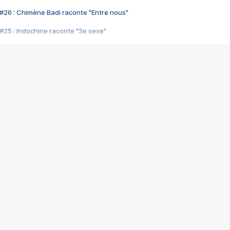
#26 : Chimène Badi raconte "Entre nous"
#25 : Indochine raconte "3e sexe"
#24 : Zaho raconte "C'est chelou"
#23 : Patrick Bruel raconte "Au café des délices"
#22 : Kyo raconte "Le chemin"
#21 : Nolwenn Leroy raconte "Cassé"
#20 : Patrick Hernandez raconte "Born to be alive"
#19 : Lorie raconte "Près de moi"
#18 : Michael Jones raconte "A nos actes manqués" (avec Jean-Jacque
#17 : Khaled raconte "Aïcha"
#16 : Corneille raconte "Parce qu'on vient de loin"
#15 : Indochine raconte "L'aventurier"