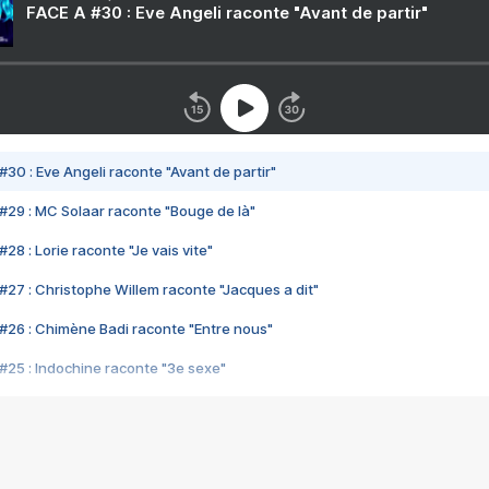
FACE A #30 : Eve Angeli raconte "Avant de partir"
#30 : Eve Angeli raconte "Avant de partir"
#29 : MC Solaar raconte "Bouge de là"
28 : Lorie raconte "Je vais vite"
#27 : Christophe Willem raconte "Jacques a dit"
#26 : Chimène Badi raconte "Entre nous"
#25 : Indochine raconte "3e sexe"
#24 : Zaho raconte "C'est chelou"
#23 : Patrick Bruel raconte "Au café des délices"
#22 : Kyo raconte "Le chemin"