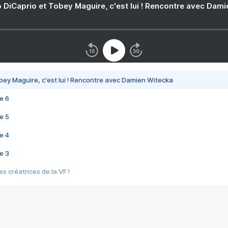
 DiCaprio et Tobey Maguire, c'est lui ! Rencontre avec Dam
bey Maguire, c'est lui ! Rencontre avec Damien Witecka
e 6
e 5
e 4
e 3
s créatrices de la VF !
e 2
e 1
e Mektoub My Love arrive enfin ! Rencontre avec Shaïn Boumedine et Sal