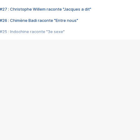
#27 : Christophe Willem raconte "Jacques a dit"
#26 : Chimène Badi raconte "Entre nous"
#25 : Indochine raconte "3e sexe"
#24 : Zaho raconte "C'est chelou"
#23 : Patrick Bruel raconte "Au café des délices"
#22 : Kyo raconte "Le chemin"
#21 : Nolwenn Leroy raconte "Cassé"
#20 : Patrick Hernandez raconte "Born to be alive"
#19 : Lorie raconte "Près de moi"
#18 : Michael Jones raconte "A nos actes manqués" (avec Jean-Jacque
#17 : Khaled raconte "Aïcha"
#16 : Corneille raconte "Parce qu'on vient de loin"