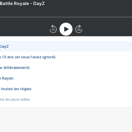
 Battle Royale - DayZ
 DayZ
 a 13 ans (et vous l'avez ignoré)
e (littéralement)
im Rayan
 toutes les règles
s les jeux vidéo
us choquant de Rockstar ? - Le scandale BULLY
e plus moche de Steam
du RÊVE tourne au CAUCHEMAR