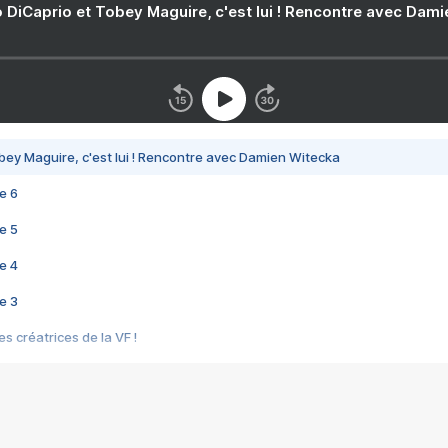
 DiCaprio et Tobey Maguire, c'est lui ! Rencontre avec Dam
bey Maguire, c'est lui ! Rencontre avec Damien Witecka
e 6
e 5
e 4
e 3
s créatrices de la VF !
e 2
e 1
e Mektoub My Love arrive enfin ! Rencontre avec Shaïn Boumedine et Sal