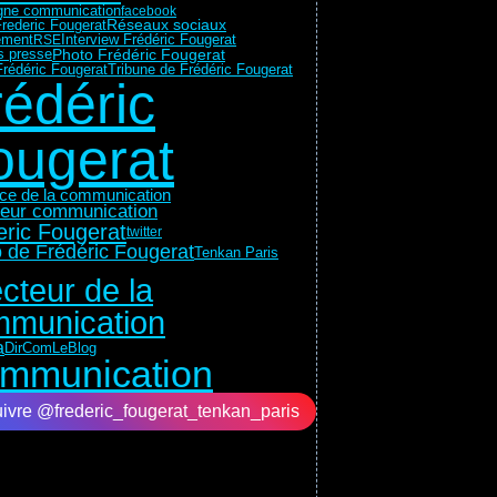
ne communication
facebook
Réseaux sociaux
rederic Fougerat
ment
Interview Frédéric Fougerat
RSE
ns presse
Photo Frédéric Fougerat
Tribune de Frédéric Fougerat
rédéric Fougerat
rédéric
ougerat
rice de la communication
teur communication
eric Fougerat
twitter
 de Frédéric Fougerat
Tenkan Paris
ecteur de la
munication
a
DirComLeBlog
mmunication
ivre @frederic_fougerat_tenkan_paris