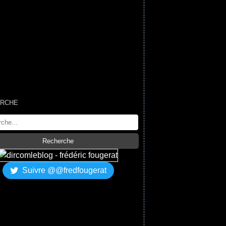
RCHE
Suivre @@fredfougerat