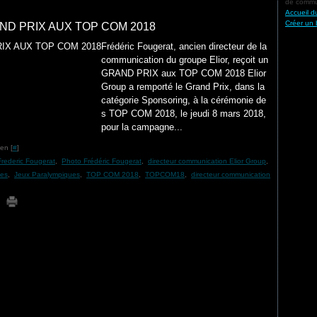
de commun
Accueil d
Créer un 
D PRIX AUX TOP COM 2018
Frédéric Fougerat, ancien directeur de la
communication du groupe Elior, reçoit un
GRAND PRIX aux TOP COM 2018 Elior
Group a remporté le Grand Prix, dans la
catégorie Sponsoring, à la cérémonie de
s TOP COM 2018, le jeudi 8 mars 2018,
pour la campagne...
en [
#
]
rederic Fougerat
,
Photo Frédéric Fougerat
,
directeur communication Elior Group
,
ues
,
Jeux Paralympiques
,
TOP COM 2018
,
TOPCOM18
,
directeur communication