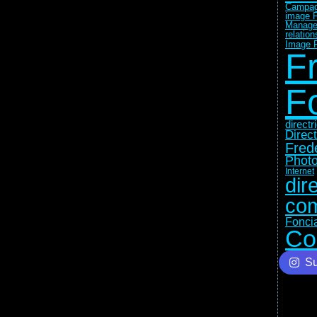
Campag
image F
Manage
relatio
Image F
F
F
direct
Direc
Fred
Photo
Internet
dir
com
Fonci
Co
Su