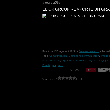
9 mars 2018
ELIOR GROUP REMPORTE UN GRAN
Posté par F Fougerat à 18:54 -
Commentaires [
…
]
- Permali
Tags:
Communication
,
Campagne communication
,
image F
Paris 2024
,
JO
,
Sport Market
,
Grand Prix
,
Jeux Olympiq
Foncia
,
prix
,
réco
Vous aimez ?
0 vote