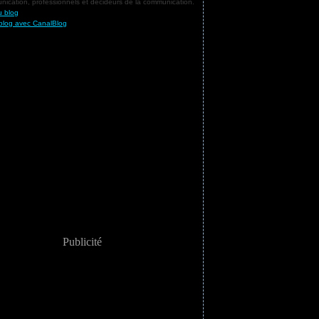
ication, professionnels et décideurs de la communication.
u blog
blog avec CanalBlog
Publicité