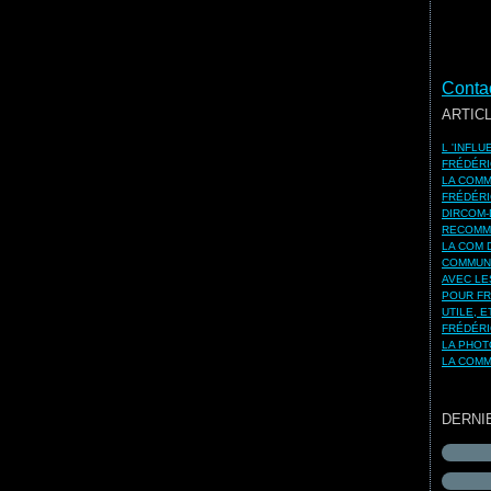
Contac
ARTIC
L 'INFL
FRÉDÉRI
LA COMM
FRÉDÉRI
DIRCOM-
RECOMMA
LA COM 
COMMUNI
AVEC LE
POUR FR
UTILE, 
FRÉDÉRI
LA PHOT
LA COMM
DERNI