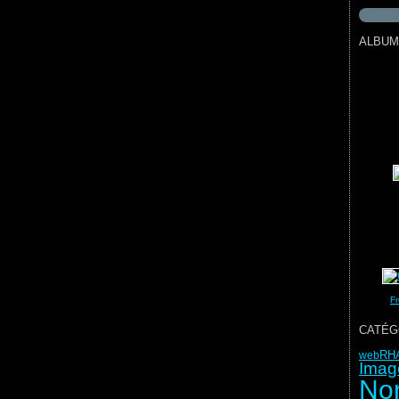
ALBUM
Fr
CATÉG
RH
web
Imag
No