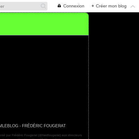
Connexion
+
Créer mon blog
MLEBLOG - FRÉDÉRIC FOUGERAT
osé par Frédéric Fougerat (@fredfougerat) aux directeurs