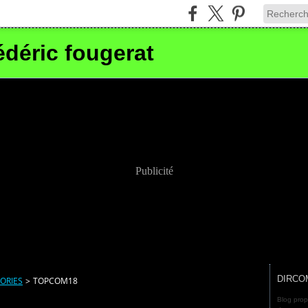
édéric fougerat
Publicité
DIRCO
ORIES
>
TOPCOM18
Blog prop