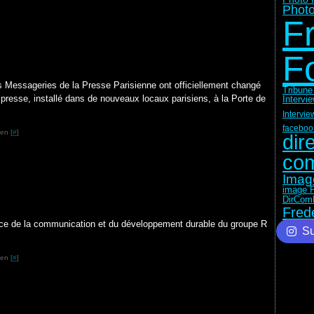
Photo
F
F
Messageries de la Presse Parisienne ont officiellement changé
Tribune
presse, installé dans de nouveaux locaux parisiens, à la Porte de
Intervi
Intervie
faceboo
en [
#
]
dir
com
Imag
image F
DirCom
Fred
ice de la communication et du développement durable du groupe R
Su
en [
#
]