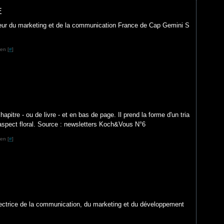
E
ur du marketing et de la communication France de Cap Gemini S
en [
#
]
pitre - ou de livre - et en bas de page. Il prend la forme d'un tria
aspect floral. Source : newsletters Koch&Vous N°6
en [
#
]
rectrice de la communication, du marketing et du développement