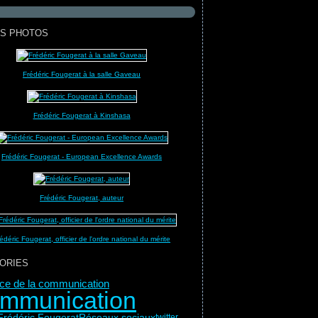
S PHOTOS
Frédéric Fougerat à la salle Gaveau
Frédéric Fougerat à Kinshasa
Frédéric Fougerat - European Excellence Awards
Frédéric Fougerat, auteur
édéric Fougerat, officier de l'ordre national du mérite
ORIES
rice de la communication
mmunication
Réseaux sociaux
Frédéric Fougerat
twitter