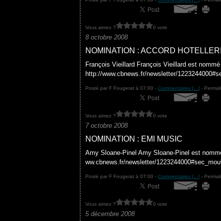
Vous aimez ?
0 vote
8 octobre 2008
NOMINATION : ACCORD HOTELLER
François Vieillard François Vieillard est nommé
http://www.cbnews.fr/newsletter/1223244000
Posté par F Fougerat à 07:00 -
Commentaires [
…
]
- Permali
Vous aimez ?
0 vote
7 octobre 2008
NOMINATION : EMI MUSIC
Amy Sloane-Pinel Amy Sloane-Pinel est nommée
ww.cbnews.fr/newsletter/1223244000#sec_mo
Posté par F Fougerat à 07:00 -
Commentaires [
…
]
- Permali
Vous aimez ?
0 vote
5 décembre 2008