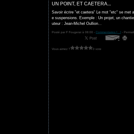
UN POINT, ET CAETERA...
Savoir écrire "et caetera" Le mot "etc" se met a
e suspensions. Exemple : Un projet, un chantier,
uteur : Jean-Michel Oullion...
Posté par F Fougerat à 08:00 -
Commentaires [
…
]
- Permali
Vous aimez ?
0 vote