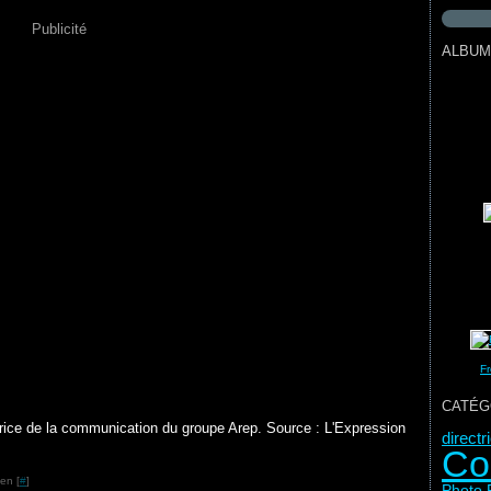
Publicité
ALBUM
Fr
CATÉG
rice de la communication du groupe Arep. Source : L'Expression
direct
Co
en [
#
]
Photo 