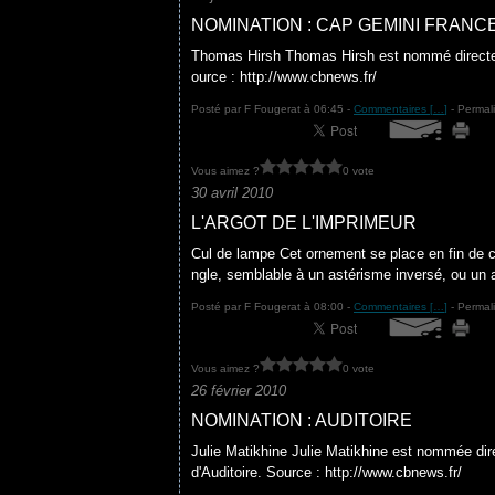
NOMINATION : CAP GEMINI FRANC
Thomas Hirsh Thomas Hirsh est nommé directe
ource : http://www.cbnews.fr/
Posté par F Fougerat à 06:45 -
Commentaires [
…
]
- Permali
Vous aimez ?
0 vote
30 avril 2010
L'ARGOT DE L'IMPRIMEUR
Cul de lampe Cet ornement se place en fin de cha
ngle, semblable à un astérisme inversé, ou un 
Posté par F Fougerat à 08:00 -
Commentaires [
…
]
- Permali
Vous aimez ?
0 vote
26 février 2010
NOMINATION : AUDITOIRE
Julie Matikhine Julie Matikhine est nommée di
d'Auditoire. Source : http://www.cbnews.fr/