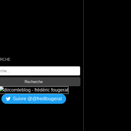
RCHE
Suivre @@fredfougerat