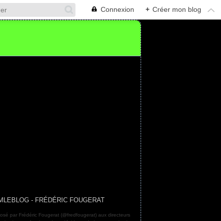
Connexion
+
Créer mon blog
MLEBLOG - FRÉDÉRIC FOUGERAT
osé par Frédéric Fougerat (@fredfougerat) aux directeurs