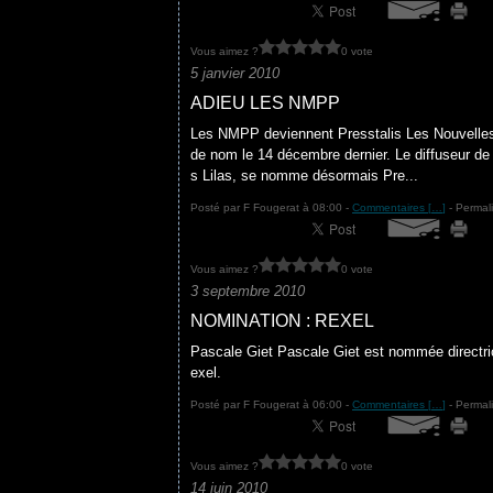
Vous aimez ?
0 vote
5 janvier 2010
ADIEU LES NMPP
Les NMPP deviennent Presstalis Les Nouvelles 
de nom le 14 décembre dernier. Le diffuseur de 
s Lilas, se nomme désormais Pre...
Posté par F Fougerat à 08:00 -
Commentaires [
…
]
- Permali
Vous aimez ?
0 vote
3 septembre 2010
NOMINATION : REXEL
Pascale Giet Pascale Giet est nommée directr
exel.
Posté par F Fougerat à 06:00 -
Commentaires [
…
]
- Permali
Vous aimez ?
0 vote
14 juin 2010