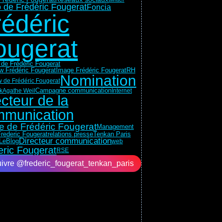
 de Frédéric Fougerat
Foncia
rédéric
ougerat
 de Frédéric Fougerat
RH
ew Frédéric Fougerat
Image Frédéric Fougerat
Nomination
w de Frédéric Fougerat
k
Agathe Weil
Campagne communication
Internet
ecteur de la
munication
e de Frédéric Fougerat
Management
relations presse
Tenkan Paris
rederic Fougerat
Directeur communication
LeBlog
web
eric Fougerat
RSE
ivre @frederic_fougerat_tenkan_paris