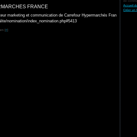
de commun
Accueil d
ERMARCHES FRANCE
Créer un 
cteur marketing et communication de Carrefour Hypermarchés Fran
alite/nomination/index_nomination.php#5413
en [
#
]