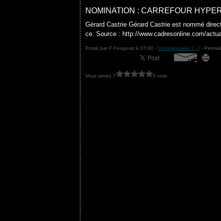
NOMINATION : CARREFOUR HYP
Gérard Castrie Gérard Castrie est nommé dire
ce. Source : http://www.cadresonline.com/actu
Posté par F Fougerat à 07:00 -
Commentaires [
…
]
- Permali
Vous aimez ?
0 vote