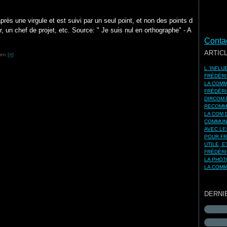
près une virgule et est suivi par un seul point, et non des points d
 un chef de projet, etc. Source: " Je suis nul en orthographe" - A
Contac
ARTIC
en [
#
]
L 'INFL
FRÉDÉRI
LA COMM
FRÉDÉRI
DIRCOM-
RECOMMA
LA COM 
COMMUNI
AVEC LE
POUR FR
UTILE, 
FRÉDÉRI
LA PHOT
LA COMM
DERNI