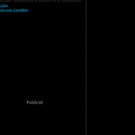
ication, professionnels et décideurs de la communication.
u blog
blog avec CanalBlog
Publicité