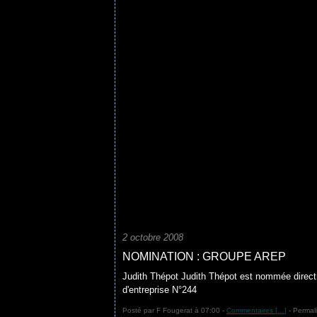
2 octobre 2008
NOMINATION : GROUPE AREP
Judith Thépot Judith Thépot est nommée direct
d'entreprise N°244
Posté par F Fougerat à 07:00 -
Commentaires [
…
]
- Permali