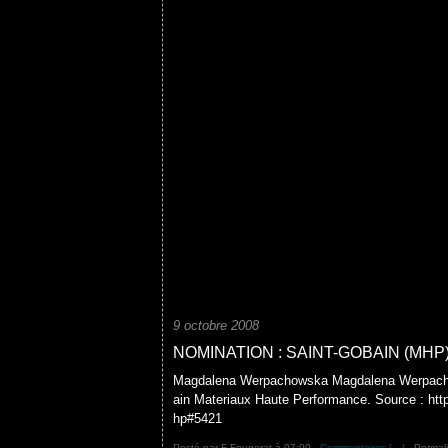
9 octobre 2008
NOMINATION : SAINT-GOBAIN (MHP
Magdalena Werpachowska Magdalena Werpachow
ain Materiaux Haute Performance. Source : htt
hp#5421
Posté par F Fougerat à 07:00 -
Commentaires [
…
]
- Permali