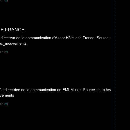
IE FRANCE
 directeur de la communication d'Accor Hôtellerie France. Source :
#sec_mouvements
en [
#
]
 directrice de la communication de EMI Music. Source : http://w
uvements
en [
#
]